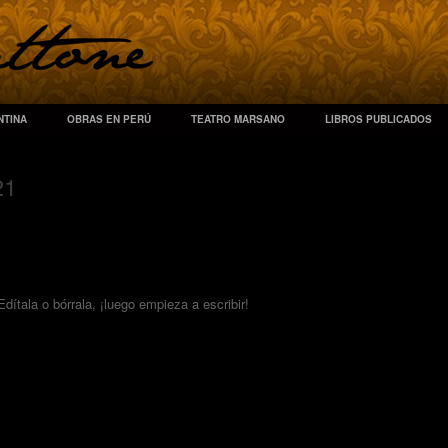
NTINA
OBRAS EN PERÚ
TEATRO MARSANO
LIBROS PUBLICADOS
21
ítala o bórrala, ¡luego empieza a escribir!
Un Tema de
SiteOrigin