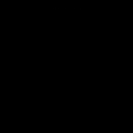
Un Tema de
SiteOrigin